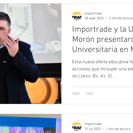
Importrade
28 sept 2023
2 min de lectur
Importrade y la 
Morón presentaro
Universitaria en
Agrícola
Esta nueva oferta educativa f
acciones que incluyen una extensión áulica en la localidad
de Lobos, Bs. As. El...
Importrade
31 jul 2023
1 min de lectura