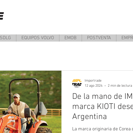
 SDLG
EQUIPOS VOLVO
EMOB
POSTVENTA
EMP
Importrade
12 ago 2024
2 min de lectura
De la mano de I
marca KIOTI des
Argentina
La marca originaria de Corea 