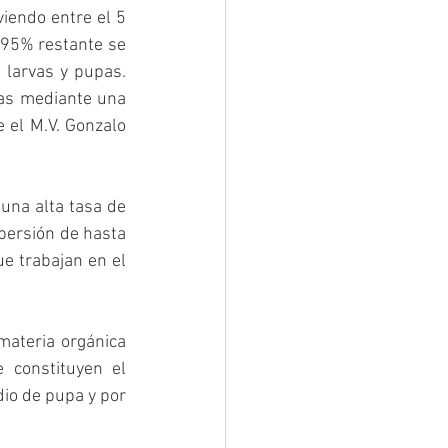
iendo entre el 5 
-95% restante se 
larvas y pupas.  
as mediante una 
e el M.V. Gonzalo 
una alta tasa de 
persión de hasta 
e trabajan en el 
ateria orgánica 
constituyen el 
io de pupa y por 