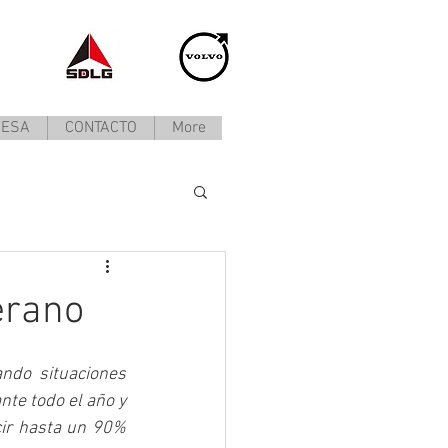
RESA
CONTACTO
More
erano
ndo situaciones 
te todo el año y 
cir hasta un 90% 