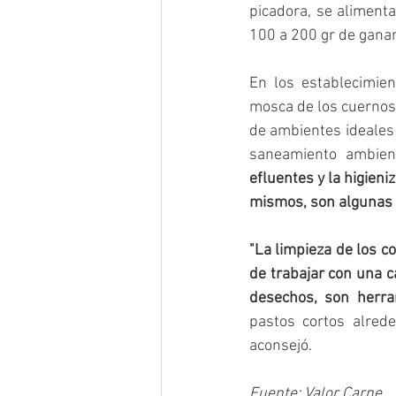
picadora, se aliment
100 a 200 gr de gananc
En los establecimien
mosca de los cuernos. 
de ambientes ideales p
saneamiento ambient
efluentes y la higieni
mismos, son algunas d
"La limpieza de los c
de trabajar con una c
desechos, son herram
pastos cortos alred
aconsejó.
Fuente: Valor Carne